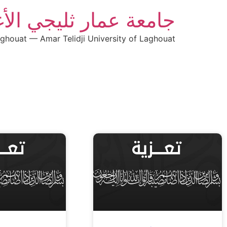
جامعة عمار ثليجي الأ
aghouat — Amar Telidji University of Laghouat