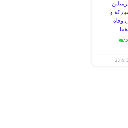
زميلين
اركة و
 وفاة
هما
READ