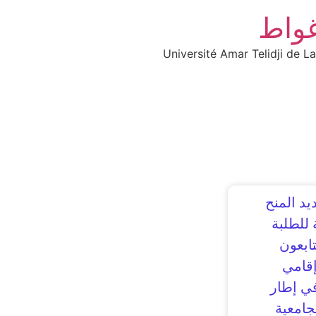
غواط
Université Amar Telidji de L
يد المنح
 للطلبة
تابعون
إقامي
في إطار
جامعية