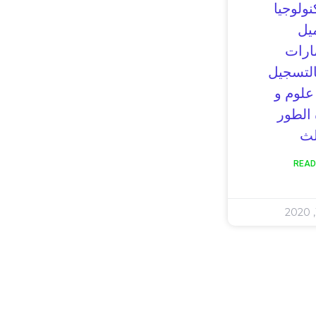
نولوجيا
يل
ارات
التسجيل
علوم و
 الطور
لث
READ