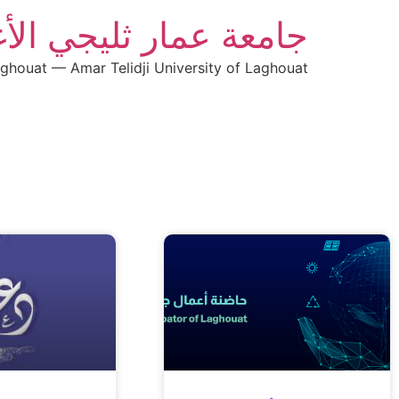
جامعة عمار ثليجي الأ
aghouat — Amar Telidji University of Laghouat