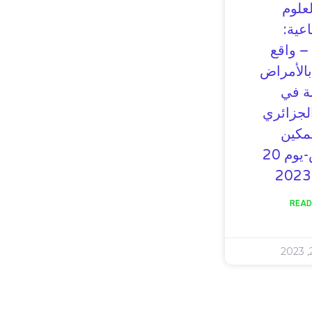
لعلوم
اعية:
– واقع
بالأمراض
ة في
لجزائري
تمكين
والتهميش-يوم 20
READ