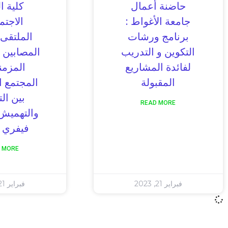
حاضنة أعمال
كلية ا
جامعة الأغواط :
الاجتم
برنامج ورشات
الملتقى 
التكوين و التدريب
المصابين 
لفائدة المشاريع
المزمن
المقبولة
المجتمع ا
بين ال
READ MORE
فيفري 2023
 MORE
فبراير 21, 2023
فبراير 21, 2023