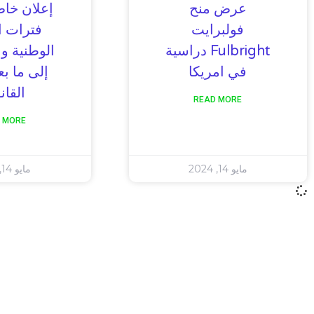
عرض منح
إعلان خاص
فولبرايت
فترات ا
Fulbright دراسية
الوطنية و 
في امريكا
إلى ما بع
القان
READ MORE
 MORE
مايو 14, 2024
مايو 14, 2024