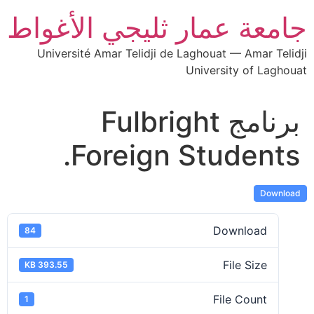
جامعة عمار ثليجي الأغواط
Université Amar Telidji de Laghouat — Amar Telidji
University of Laghouat
برنامج Fulbright
Foreign Students.
Download
Download
84
File Size
393.55 KB
File Count
1