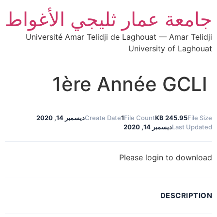
جامعة عمار ثليجي الأغواط
Université Amar Telidji de Laghouat — Amar Telidji
University of Laghouat
1ère Année GCLI
File Size
245.95 KB
File Count
1
Create Date
ديسمبر 14, 2020
Last Updated
ديسمبر 14, 2020
Please login to download
DESCRIPTION