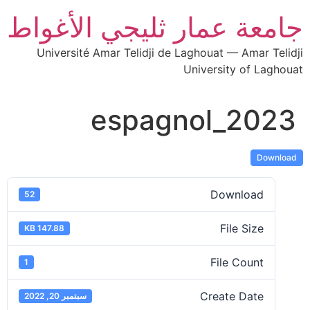
جامعة عمار ثليجي الأغواط
Université Amar Telidji de Laghouat — Amar Telidji
University of Laghouat
espagnol_2023
Download
Download
52
File Size
147.88 KB
File Count
1
Create Date
سبتمبر 20, 2022