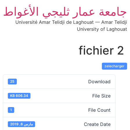
جامعة عمار ثليجي الأغواط
Université Amar Telidji de Laghouat — Amar Telidji
University of Laghouat
fichier 2
zelecharger
Download
25
File Size
606.34 KB
File Count
1
Create Date
مارس 6, 2019