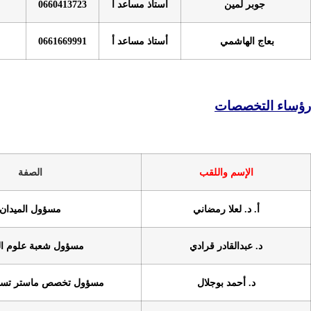
أستاذ مساعد أ
0660413723
أستاذ مساعد أ
0661669991
قب
الصفة
ضاني
مسؤول الميدان
قرادي
مسؤول شعبة علوم التسيير
لال
مسؤول تخصص ماستر تسيير عمومي