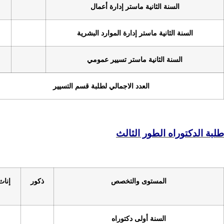
نية ماستر إدارة أعمال
52
استر إدارة الموارد البشرية
41
ية ماستر تسيير عمومي
32
العدد الاجمالي لطلبة قسم التسيير
717
ر الثالث
وى والتخصص
ذكور
إناث
العدد
الكلي
 أولى دكتوراه
9