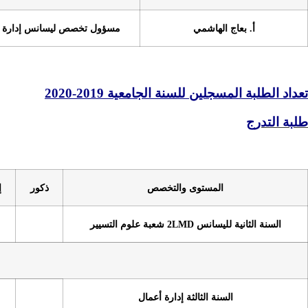
شمي
مسؤول تخصص ليسانس إدارة الموارد البشرية
لسنة الجامعية 2019-2020
ستوى والتخصص
ذكور
إناث
العدد الكلي
التسيير
264
لثالثة إدارة أعمال
70