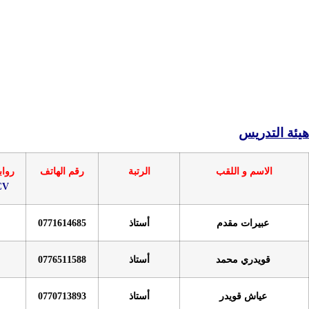
الرتبة
رقم الهاتف
روابط
CV
أستاذ
0771614685
أستاذ
0776511588
أستاذ
0770713893