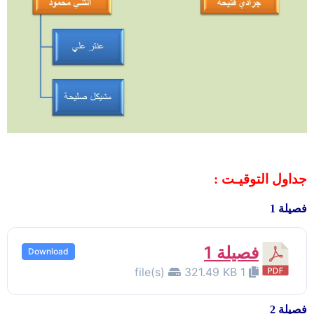
جداول التوقيـت :
فصيلة 1
فصيلة 1
Download
321.49 KB
1 file(s)
فصيلة 2