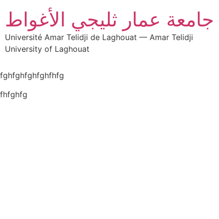
جامعة عمار ثليجي الأغواط
Université Amar Telidji de Laghouat — Amar Telidji
University of Laghouat
fghfghfghfghfhfg
fhfghfg