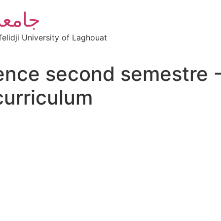
جامعة
elidji University of Laghouat
cence second semestre 
curriculum