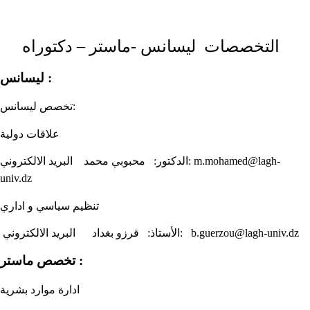
التخصصات ليسانس -ماستر – دكتوراه
ليسانس :
تخصص ليسانس:
علاقات دولية
الدكتور: محبوبي محمد البريد الالكتروني: m.mohamed@lagh-
univ.dz
تنظيم سياسي و اداري
الأستاذ: قرزو بغداد البريد الالكتروني: b.guerzou@lagh-univ.dz
تخصص ماستر :
اد
ارة موارد بشرية