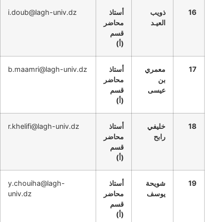
16
ذويب
أستاذ
i.doub@lagh-univ.dz
العيـد
محاضر
قسم
(أ)
17
معمري
أستاذ
b.maamri@lagh-univ.dz
بن
محاضر
عيسى
قسم
(أ)
18
خليفي
أستاذ
r.khelifi@lagh-univ.dz
رابح
محاضر
قسم
(أ)
19
شويحة
أستاذ
y.chouiha@lagh-
يوسف
محاضر
univ.dz
قسم
(أ)