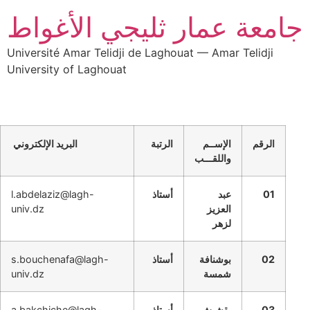
جامعة عمار ثليجي الأغواط
Université Amar Telidji de Laghouat — Amar Telidji
University of Laghouat
الرقم
الإســم
الرتبة
البريد الإلكتروني
واللقـــب
01
عبد
أستاذ
l.abdelaziz@lagh-
العزيز
univ.dz
لزهر
02
بوشنافة
أستاذ
s.bouchenafa@lagh-
شمسة
univ.dz
03
بقشيش
أستاذ
a.bakchiche@lagh-