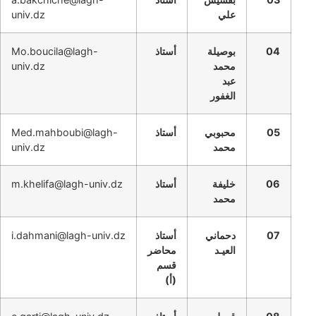
علي
univ.dz
04
بوصيلة
أستاذ
Mo.boucila@lagh-
محمد
univ.dz
عبد
الغفور
05
محبوبي
أستاذ
Med.mahboubi@lagh-
محمد
univ.dz
06
خليفة
أستاذ
m.khelifa@lagh-univ.dz
محمد
07
دحماني
أستاذ
i.dahmani@lagh-univ.dz
العيـد
محاضر
قسم
(أ)