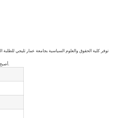
توفر كلية الحقوق والعلوم السياسية بجامعة عمار ثليجي للطلبة ا
أصبح التسجيل إجباريا في نظام ل م د بالنسبة للمتحصلين على شهادة البكالوريا، والذي يتوج بالحصول على شهادة ليسانس بعد دراسة 6 سداسيات.