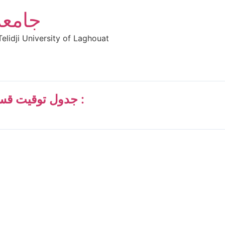
جامعة
elidji University of Laghouat
جدول توقيت قسم سنة اولي جذع مشترك علوم إنسانية :