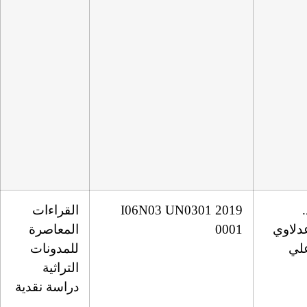
.
I06N03 UN0301 2019
القراءات
دلاوي
0001
المعاصرة
لي
للمدونات
التراثية
دراسة نقدية