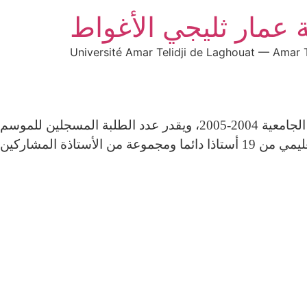
 عمار ثليجي الأغواط
Université Amar Telidji de Laghouat — Amar T
يندرج إنشاء قسم اللغة الإنجليزية في إطار الانفتاح على اللغات الأجنبية واستقبل الدفعة الأوّلى ابتداءً من السنة الجامعية 2004-2005، ويقدر عدد الطلبة المسجلين للموسم