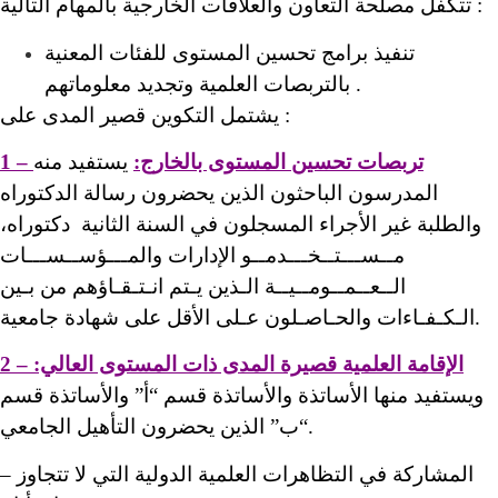
تتكفل مصلحة التعاون والعلاقات الخارجية بالمهام التالية :
تنفيذ برامج تحسين المستوى للفئات المعنية
بالتربصات العلمية وتجديد معلوماتهم .
يشتمل التكوين قصير المدى على :
1 – تربصات تحسين المستوى بالخارج:
يستفيد منه
المدرسون الباحثون الذين يحضرون رسالة الدكتوراه
والطلبة غير الأجراء المسجلون في السنة الثانية دكتوراه،
مــســـتــخـــدمــو الإدارات والمـــؤســســـات
الــعــمــومــيــة الـذين يـتم انـتـقـاؤهم من بـين
الـكـفـاءات والحـاصـلون عـلى الأقل على شهادة جامعية.
2 – الإقامة العلمية قصيرة المدى ذات المستوى العالي:
ويستفيد منها الأساتذة والأساتذة قسم “أ” والأساتذة قسم
“ب” الذين يحضرون التأهيل الجامعي.
– المشاركة في التظاهرات العلمية الدولية التي لا تتجاوز