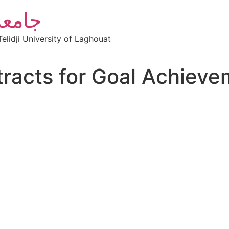
جامعة
elidji University of Laghouat
racts for Goal Achieve