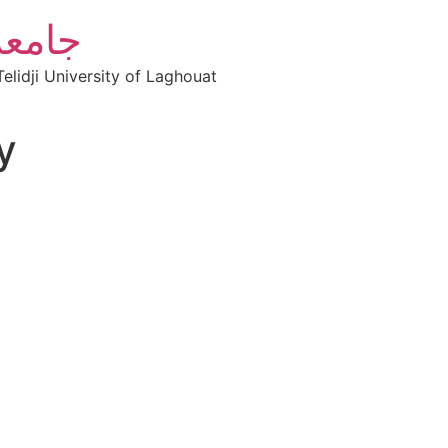
جامعة
elidji University of Laghouat
y