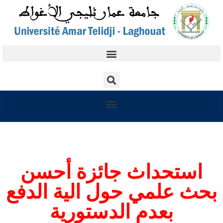
استحداث جائزة أحسن
بحث علمي حول الية الدفع
بعدم الدستورية