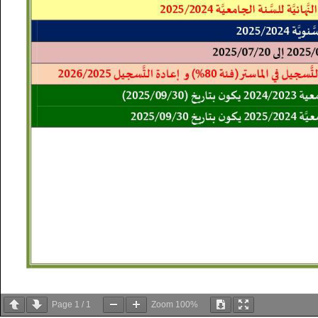
Page
1
/
1
Zoom
100%