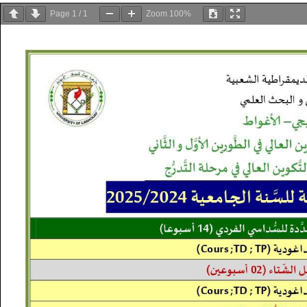
Page
1
/
1
Zoom
100%