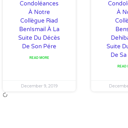
Condoléances
Condol
À Notre
À N
Collègue Riad
Coll
BenIsmail À La
Ben
Suite Du Décès
Dehib
De Son Pére
Suite D
De Sa
READ MORE
READ
December 9, 2019
December