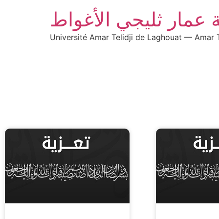
 عمار ثليجي الأغواط
Université Amar Telidji de Laghouat — Amar T