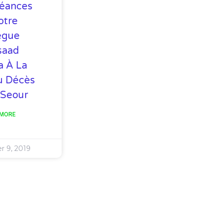
éances
otre
ègue
saad
a À La
u Décès
 Seour
 MORE
 9, 2019