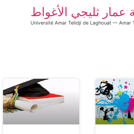
 عمار ثليجي الأغواط
Université Amar Telidji de Laghouat — Amar T