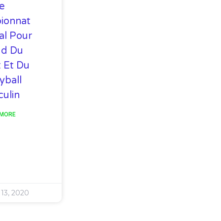
e
ionnat
al Pour
ud Du
 Et Du
yball
ulin
 MORE
 13, 2020