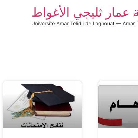
 عمار ثليجي الأغواط
Université Amar Telidji de Laghouat — Amar T