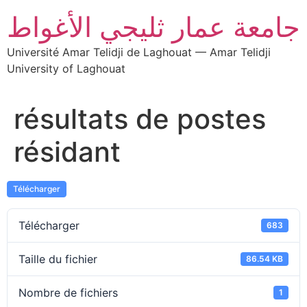
جامعة عمار ثليجي الأغواط
Université Amar Telidji de Laghouat — Amar Telidji
University of Laghouat
résultats de postes
résidant
Télécharger
Télécharger
683
Taille du fichier
86.54 KB
Nombre de fichiers
1