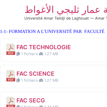
 عمار ثليجي الأغواط
Université Amar Telidji de Laghouat — Amar T
1-1- FORMATION A L’UNIVERSITÉ PAR FACULTÉ
FAC TECHNOLOGIE
1 fichier·s
1.27 MB
FAC SCIENCE
1 fichier·s
1.27 MB
FAC SECG
1 fichier·s
1.46 MB