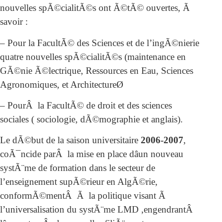
nouvelles spÃ©cialitÃ©s ont Ã©tÃ© ouvertes, Ã
savoir :
– Pour la FacultÃ© des Sciences et de l’ingÃ©nierie
quatre nouvelles spÃ©cialitÃ©s (maintenance en
GÃ©nie Ã©lectrique, Ressources en Eau, Sciences
Agronomiques, et ArchitectureØ
– PourÂ la FacultÃ© de droit et des sciences
sociales ( sociologie, dÃ©mographie et anglais).
Le dÃ©but de la saison universitaire
2006-2007
,
coÃ¯ncide parÂ la mise en place dâun nouveau
systÃ¨me de formation dans le secteur de
l’enseignement supÃ©rieur en AlgÃ©rie,
conformÃ©mentÂ Ã la politique visant Ã
l’universalisation du systÃ¨me LMD ,engendrantÂ