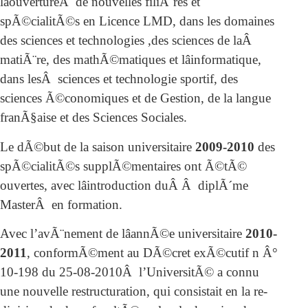
lâouvertureÂ de nouvelles filiÃ¨res et
spÃ©cialitÃ©s en Licence LMD, dans les domaines
des sciences et technologies ,des sciences de laÂ
matiÃ¨re, des mathÃ©matiques et lâinformatique,
dans lesÂ sciences et technologie sportif, des
sciences Ã©conomiques et de Gestion, de la langue
franÃ§aise et des Sciences Sociales.
Le dÃ©but de la saison universitaire
2009-2010
des
spÃ©cialitÃ©s supplÃ©mentaires ont Ã©tÃ©
ouvertes, avec lâintroduction duÂ Â diplÃ´me
MasterÂ en formation.
Avec l’avÃ¨nement de lâannÃ©e universitaire
2010-
2011
, conformÃ©ment au DÃ©cret exÃ©cutif n Â°
10-198 du 25-08-2010Â l’UniversitÃ© a connu
une nouvelle restructuration, qui consistait en la re-