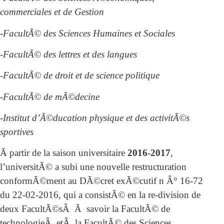
commerciales et de Gestion
-FacultÃ© des Sciences Humaines et Sociales
-FacultÃ© des lettres et des langues
-FacultÃ© de droit et de science politique
-FacultÃ© de mÃ©decine
-Institut d’Ã©ducation physique et des activitÃ©s
sportives
Ã partir de la saison universitaire
2016-2017
,
l’universitÃ© a subi une nouvelle restructuration
conformÃ©ment au DÃ©cret exÃ©cutif n Â° 16-72
du 22-02-2016, qui a consistÃ© en la re-division de
deux FacultÃ©sÂ Ã savoir la FacultÃ© de
technologieÂ etÂ la FacultÃ© des Sciences