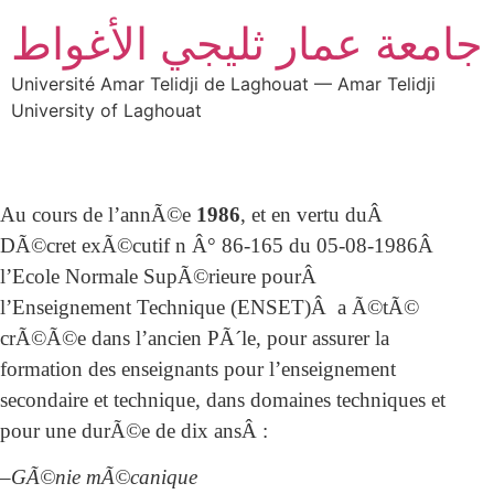
جامعة عمار ثليجي الأغواط
Université Amar Telidji de Laghouat — Amar Telidji
University of Laghouat
Au cours de l’annÃ©e
1986
, et en vertu duÂ
DÃ©cret exÃ©cutif n Â° 86-165 du 05-08-1986Â
l’Ecole Normale SupÃ©rieure pourÂ
l’Enseignement Technique (ENSET)Â a Ã©tÃ©
crÃ©Ã©e dans l’ancien PÃ´le, pour assurer la
formation des enseignants pour l’enseignement
secondaire et technique, dans domaines techniques et
pour une durÃ©e de dix ansÂ :
–
GÃ©nie mÃ©canique