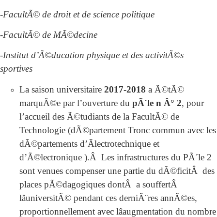
-FacultÃ© de droit et de science politique
-FacultÃ© de MÃ©decine
-Institut d’Ã©ducation physique et des activitÃ©s
sportives
La saison universitaire
2017-2018
a Ã©tÃ©
marquÃ©e par l’ouverture du
pÃ´le n Â° 2
, pour
l’accueil des Ã©tudiants de la FacultÃ© de
Technologie (dÃ©partement Tronc commun avec les
dÃ©partements d’Ãlectrotechnique et
d’Ã©lectronique ).Â Les infrastructures du PÃ´le 2
sont venues compenser une partie du dÃ©ficitÂ des
places pÃ©dagogiques dontÂ a souffertÂ
lâuniversitÃ© pendant ces derniÃ¨res annÃ©es,
proportionnellement avec lâaugmentation du nombre