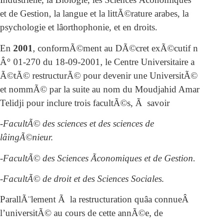
et de Gestion, la langue et la littÃ©rature arabes, la
psychologie et lâorthophonie, et en droits.
En
2001
, conformÃ©ment au DÃ©cret exÃ©cutif n
Â° 01-270 du 18-09-2001, le Centre Universitaire a
Ã©tÃ© restructurÃ© pour devenir une UniversitÃ©
et nommÃ© par la suite au nom du Moudjahid Amar
Telidji pour inclure trois facultÃ©s, Ã savoir
-FacultÃ© des sciences et des sciences de
lâingÃ©nieur.
-FacultÃ© des Sciences Ãconomiques et de Gestion.
-FacultÃ© de droit et des Sciences Sociales.
ParallÃ¨lement Ã la restructuration quâa connueÂ
l’universitÃ© au cours de cette annÃ©e, de