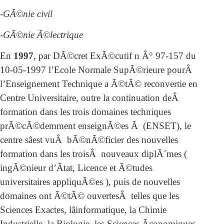
-GÃ©nie civil
-GÃ©nie Ã©lectrique
En
1997
, par DÃ©cret ExÃ©cutif n Â° 97-157 du
10-05-1997 l’Ecole Normale SupÃ©rieure pourÂ
l’Enseignement Technique a Ã©tÃ© reconvertie en
Centre Universitaire, outre la continuation deÂ
formation dans les trois domaines techniques
prÃ©cÃ©demment enseignÃ©es Ã (ENSET), le
centre sâest vuÂ bÃ©nÃ©ficier des nouvelles
formation dans les troisÂ nouveaux diplÃ´mes (
ingÃ©nieur d’Ãtat, Licence et Ã©tudes
universitaires appliquÃ©es ), puis de nouvelles
domaines ont Ã©tÃ© ouvertesÂ telles que les
Sciences Exactes, lâinformatique, la Chimie
Industrielle, la Biologie, les Sciences Ãconomiques