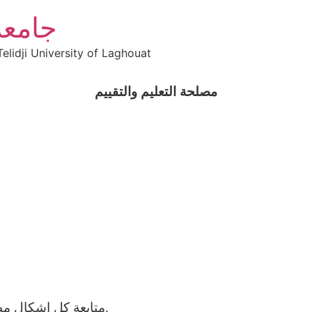
جامعة
elidji University of Laghouat
مصلحة التعليم والتقييم
متابعة كل إشكال مطروح في التربص أو التكوين المنظم من طرف الطلبة.