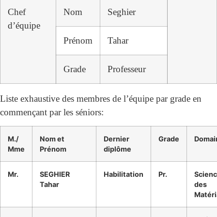
Chef
Nom
Seghier
d’équipe
Prénom
Tahar
Grade
Professeur
Liste exhaustive des membres de l’équipe par grade en
commençant par les séniors:
M./
Nom et
Dernier
Grade
Domai
Mme
Prénom
diplôme
Mr.
SEGHIER
Habilitation
Pr.
Scien
Tahar
des
Matér