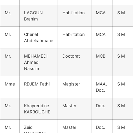
Mr.
LAGOUN
Habilitation
MCA
S M
Brahim
Mr.
Cheriet
Habilitation
MCA
S M
Abdelrahmane
Mr.
MEHAMEDI
Doctorat
MCB
S M
Ahmed
Nassim
Mme
RDJEM Fathi
Magister
MAA,
S M
Doc.
Mr.
Khayreddine
Master
Doc.
S M
KARBOUCHE
Mr.
Zeid
Master
Doc.
S M