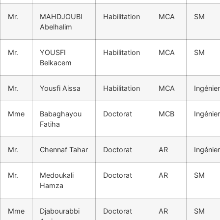
Mr.
MAHDJOUBI
Habilitation
MCA
SM
Abelhalim
Mr.
YOUSFI
Habilitation
MCA
SM
Belkacem
Mr.
Yousfi Aissa
Habilitation
MCA
Ingénier
Mme
Babaghayou
Doctorat
MCB
Ingénier
Fatiha
Mr.
Chennaf Tahar
Doctorat
AR
Ingénier
Mr.
Medoukali
Doctorat
AR
SM
Hamza
Mme
Djabourabbi
Doctorat
AR
SM