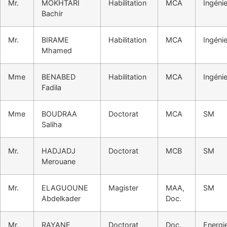
Mr.
MOKHTARI
Habilitation
MCA
Ingénie
Bachir
Mr.
BIRAME
Habilitation
MCA
Ingénie
Mhamed
Mme
BENABED
Habilitation
MCA
Ingénie
Fadila
Mme
BOUDRAA
Doctorat
MCA
SM
Saliha
Mr.
HADJADJ
Doctorat
MCB
SM
Merouane
Mr.
ELAGUOUNE
Magister
MAA,
SM
Abdelkader
Doc.
Mr.
RAYANE
Doctorat
Doc.
Energi