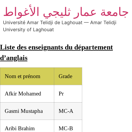
جامعة عمار ثليجي الأغواط
Université Amar Telidji de Laghouat — Amar Telidji
University of Laghouat
Liste des enseignants du département
d’anglais
Nom et prénom
Grade
Afkir Mohamed
Pr
Gasmi Mustapha
MC-A
Aribi Brahim
MC-B