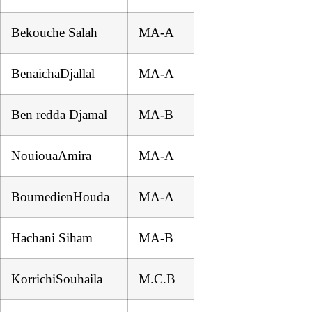
Bekouche Salah
MA-A
BenaichaDjallal
MA-A
Ben redda Djamal
MA-B
NouiouaAmira
MA-A
BoumedienHouda
MA-A
Hachani Siham
MA-B
KorrichiSouhaila
M.C.B