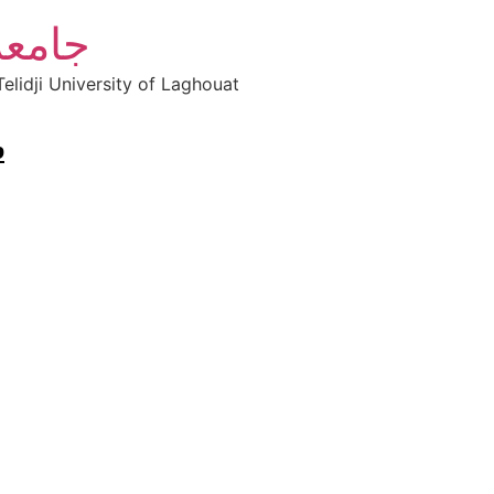
جامعة
elidji University of Laghouat
b