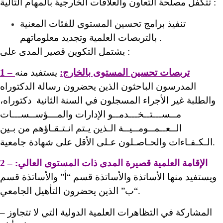
تتكفل مصلحة التعاون والعلاقات الخارجية بالمهام التالية :
تنفيذ برامج تحسين المستوى للفئات المعنية
بالتربصات العلمية وتجديد معلوماتهم .
يشتمل التكوين قصير المدى على :
1 – تربصات تحسين المستوى بالخارج:
يستفيد منه
المدرسون الباحثون الذين يحضرون رسالة الدكتوراه
والطلبة غير الأجراء المسجلون في السنة الثانية دكتوراه،
مــســـتــخـــدمــو الإدارات والمـــؤســســـات
الــعــمــومــيــة الـذين يـتم انـتـقـاؤهم من بـين
الـكـفـاءات والحـاصـلون عـلى الأقل على شهادة جامعية.
2 – الإقامة العلمية قصيرة المدى ذات المستوى العالي:
ويستفيد منها الأساتذة والأساتذة قسم “أ” والأساتذة قسم
“ب” الذين يحضرون التأهيل الجامعي.
– المشاركة في التظاهرات العلمية الدولية التي لا تتجاوز