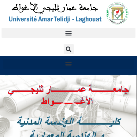
شغل
لفيديو