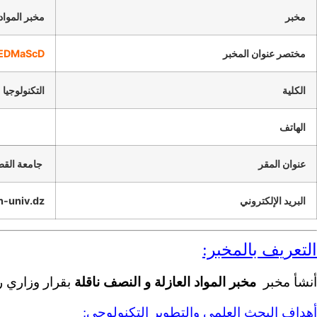
مخبر
مخبر المواد
مختصر عنوان المخبر
EDMaScD
الكلية
التكنولوجيا
الهاتف
عنوان المقر
جامعة القطب
البريد الإلكتروني
-univ.dz
التعريف بالمخبر:
أنشأ مخبر
مخبر المواد العازلة و النصف ناقلة
بقرار وزاري رقم :42 بتاريخ 1
أهداف البحث العلمي والتطوير التكنولوجي: