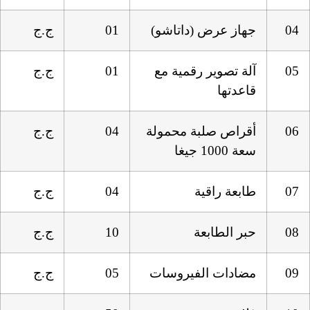
04
جهاز عرض (داتاشو)
01
ج.ج
05
آلة تصوير رقمية مع
01
ج.ج
قاعدتها
06
أقراص صلبة محمولة
04
ج.ج
سعة 1000 جيغا
07
طابعة راقية
04
ج.ج
08
حبر الطابعة
10
ج.ج
09
مضادات الفيروسات
05
ج.ج