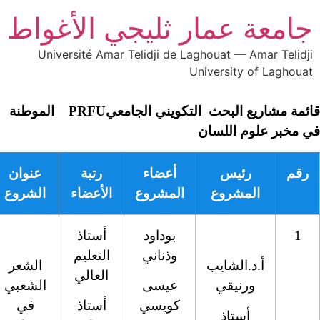
جي الأغواط
Université Amar Te
قائمة مشاريع البحث التكويني الجامعيPRFU الموطنة
رتبة
عنوان
رمز المشروع
الأعضاء
الشروع
أستاذ
التعليم
الشعر
العالي
الشعبي
أستاذ
في