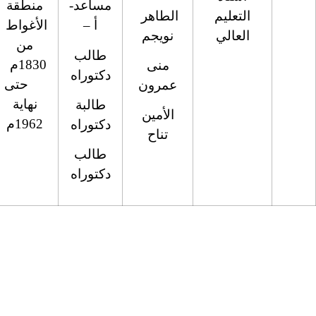
مساعد-
منطقة
L01L01UN03012018000
2
أ –
الأغواط
من
طالب
1830م
دكتوراه
حتى
نهاية
طالبة
1962م
دكتوراه
طالب
دكتوراه