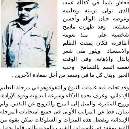
فعاش يتيماً في كفالة عمه،
الذي تولى تربيته وتعليمه
وعوضه حنان الوالد وأحسن
تنشئته، وقد ظهرت ملامح
شخصية علي منذ نعومة
أظافره، فكان يمقت الظلم
والاستعباد ويثور متى شعر
بالذل والإهانة، وفي الوقت
نفسه اتسم بالتسامح وحب
الخير وبذل كل ما في وسعه من أجل سعادة الآخرين .
وقد تجلت فيه علمات النبوغ و التفوقوهو في مرحلة التعليم
الإبتدائي، وعرف بحدة الذكاء وسرعة البديهية وقوة الإرادة،
وروح المثابرة، والميل إلى المرح والترويح عن النفس. ولم
يتنازل قط عن المراتب الأولى في جميع امتحانات المرحلة
الإبتدائية وبفضل هذه الميزات و السلوكات تمكن بقوة من
الفوز بمقعد في ثانوية ابن الشنب بالمدية والتي قلما يحصل