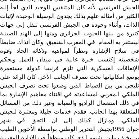
الجيش الفرنسي لأنه كان المتنفس الوحيد الذي لجأ إليه
الكثير من أمثاله علهم بذلك يجدون الوسيلة الوحيدة لإثبات
الذات، وأثناء وجوده في الجيش الفرنسي تنقل إلى جهات
كثيرة من بينها الجنوب الجزائري ومنها إلى الهند الصينية
ليستقر به المقام في المغرب الشقيق، وكان آنذاك ضابطاً
في سلاح الإشارة ونظراً لمواهبه وذكائه الحاد وقوة
شخصيته إكتسب خبرة عالية في ميدان العمل وبحكم
الإتفاقات العسكرية التي تلزم فرنسا كدولة مستعمرة
بوضع امكانياتها تحت تصرف الجانب الآخر. كان الرائد علي
ثليجي من بين الضباط الذين وضعوا تحت تصرف الجيش
الملكي المغربي لمساعدته في اقتناء مفاهيم الإشارة بما
في ذلك استعمال الراديو والصيانة وغير ذلك من المسائل
المتعلقة بهذا الجانب. فقدم خدمات جليلة ومعتبرة للجيش
الملكي، ومازال كذلك إلى ان التحق في شهر
جوان 1956بجيش التحرير الوطني بواسطة الأخوين الطيب
بن يخلف وإبن شنهو الذي كان موظفاً في الإدارة المغربية