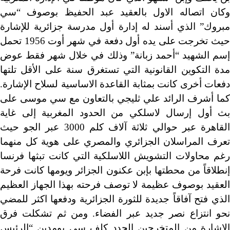
وكان اتصاله الاول بالعقيد عبد الحفيظ بوصوف “سي
مبروك” الذي أسند له إدارة أول مدرسة جزائرية للإشارة
حيث تخرجت على يده أول دفعة في شهر أوت 1956 تحمل
إسم الشهيد “أحمد زبانة” وذلك في خلال شهر فقط عوض
مدة التكوين القانونية التي تستغرق سنة على الأقل تلتها
دفعات أخرى كانت بمثابة القاعدة الاساسية لسلاح الإشارة.
كما أشرف الرائد علي ثليجي بالتعاون مع سي موسى على
بث أول إرسال لاسلكي من الحدود المغربية إلى غاية
القاهرة عبر حوالي ثلاثة آلاف كلم 3000 عبر الجو حيث
تعرف المراسلان الجزائري والمصري على هوية كل منهما
رغم محاولات التشويش اللاسلكية التي كانت تبثها فرنسا
إنطلاقاً من محطتها بإبن عكنون الجزائر ويومها كانت فرحة
العقيد بوصوف عظيمة لا توصف فرحته بهذا الجهاز العظيم
الذي فتح آفاقاً جديدة للثورة الجزائرية ودفعها اكثر للمضي
نحو انتزاع نصر جديد عبر الفضاء. ومن ثم تشكلت فرق
الإشارة من المتخرجين الجدد كلف سي بومدين “الرئيس