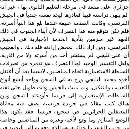
جزائري على مقعد في مرحلة التعليم الثانوي بها ، غير أنه
لم ينهي دراسته فيها فغادرها ليجد نفسه جندياً في الجيش
الفرنسي، وكانت الصدمة عنيفة عندما بلغ هذا النبأ أسرته،
فلم تكن تتوقع منه هذا التصرف لأن أبناء الجنوب في ذلك
العهد غير ملزمين بتأدية الخدمة الإجبارية في الجيش
الفرنسي، ومن اراد ذلك بمحض إرادته فله ذلك ، والعجيب
أن على ثليجي لم يستشر أحد من أسرته ولا من اقاربه.
ولعل التفسير الوحيد لهذا التصرف هو تذمره من تصرفات
السلطة الاستعمارية اتجاه المناضلين، لاسيما بعد أن أعتقل
أخوه محمد الثليجي وزج به في السجن وواجه أبشع أنواع
التعذيب والتنكيل، ولم يلبث بالجيش وقت طويل حتى نفته
السلطات الإستعمارية إلى فرنسا فأودعته السجن ومن
هناك كتب مقالا في جريدة فرنسية يصف فيه معاناة
المعتقلين الجزائريين في سجون فرنسا. فقد يكون هذا
الوضع المتأزم وما وقع لأخيه وغيره من المناضلين وخاصة
من حزب الشعب الجزائري هو الذي دفع به إلى التجنيد في