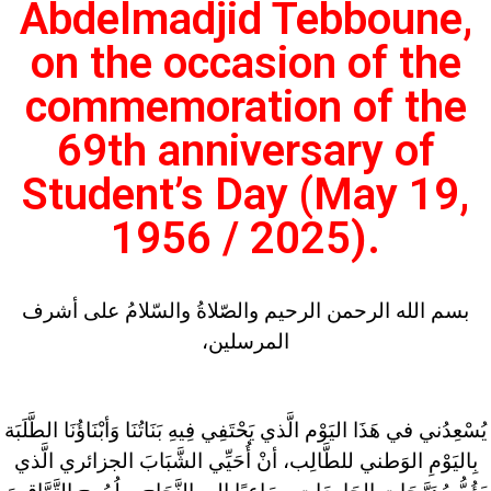
Abdelmadjid Tebboune,
on the occasion of the
commemoration of the
69th anniversary of
Student’s Day (May 19,
1956 / 2025).
بسم الله الرحمن الرحيم والصّلاةُ والسّلامُ على أشرف
المرسلين،
يُسْعِدُني في هَذَا اليَوْم الَّذي يَحْتَفِي فِيهِ بَنَاتُنَا وَأبْنَاؤُنَا الطَّلَبَة
بِاليَوْمِ الوَطني للطَّالِب، أنْ أُحَيِّي الشَّبَابَ الجزائري الَّذي