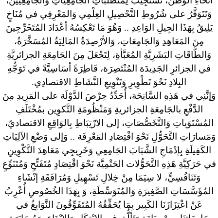
أنْحَاءِ الوَطَن، تَسْتَجِيبُ لِمُتَطَلَّبَاتِ الجَامِعِيَاتِ وَالجَامِعِييّنَ،
وَتَتَوَفَّرُ على شُرُوطِ التَّحْصِيلِ العِلْمِي وَالمَعْرِفِي في مُنَاخٍ
يَلِيقُ بِهَذَا الجِيلِ الوَاعِدِ .. وَهُوَ مَا تَعْكِسُهُ أعْدَادَ المُتَخَرِّجِينَ
مِنَ المَعَاهِدِ وَالجَامِعَاتِ، وَالأرْصِدَةُ المَالِيَةُ المُسَخَّرَةُ،
وَالطَّاقَاتِ البَشَرِيَّةِ المُعَبَّأةِ، لِتَجْعَلَ مِنَ الجَامِعَةِ الجزائريَّةِ
في الجزائرِ الجَدِيدَة المُنْتَصِرَة، قَاطِرَةً أسَاسِيَّةً في تَوَجُّهِ
البِلادِ نَحْوَ تَطْوِيرِ وَتَنْوِيعِ النَّشَاطِ الاقتصادِي.
وَإنَّنِي في هَذِهِ السَّانِحَة، أُجَدِّدُ حِرْصَ الدَّوْلَة على المَزِيدِ مِنَ
الدَّفْعِ بالجَامِعَةِ الجزائريةِ وَمَنْظُومَةِ التَّكوِين بمُخْتَلَفِ
المُسْتَوَياتِ وَالتَّخَصُّصَاتِ، إلى الارْتِبَاطِ بِالوَاقِعِ الاقتصاديّ،
وَمَسارَاتِ التَّحَوُّلِ نَحْوَ اقْتِصَادِ المَعْرِفَة .. وَإلى وَضْعِ الآلِيَاتِ
الكَفِيلَةِ بِإدْمَاجِ الشَّبَابَ الجَامِعِي وَخَرِيجِي مَعَاهِدَ التَّكْوِينِ
في حَرَكِيَّةِ هَذِهِ التَّحَوُّلات الحَتْمِيَّة نَحْوَ اقْتِصَادٍ مُتَفَتِّحٍ وَمُتَنَوِّعٍ
وَتَنَافُسِيٍّ، لا سِيَمَا مِنْ خِلالِ تَسْهِيلِ وَمُرَافَقَةِ إنْشَاءِ
المُؤَسَّسَاتِ الصَّغِيرَةِ وَالمُتَوَسِّطَةِ، وَ بِهَذَا الخُصُوصِ أُعْرِبُ
عَنْ اعْتِزَازَنَا الكَبِير بِمَا يُحَقِّقُهُ المُتَفَوِّقُونَ النَّوَابِغُ في