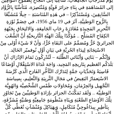
يَؤُمُّ مُدَرَّجَاتِ الجَامِعَاتِ، سَاعِيًا إلى النَّجَاحِ بِطُمُوحِ التَّوَّاقِينَ
إلى المُسَاهَمَةِ في بِنَاءِ جزائرَ قَوِيَّةٍ وَمُنْتَصِرَة، مُتَأسِّيًا بِالرُّوَّادِ
السَّابِقِينَ، وَمُسْتَذْكِرًا – في هَذِهِ المُنَاسَبَةِ – جِيلًا مُتَشَبِّعًا
بِالرُّوحِ الوَطنِيَّةِ، آثَرَ في 19 ماي 1956، في خِضَمِّ ثَوْرَةِ
التَّحرِيرِ المَجِيدَةِ مُغَادَرَةَ رِحَابِ الجَامِعَةِ، وَالالتِحَاقِ بِجَبْهَةِ
الكِفَاحِ المُسَلَّحِ .. مُؤكِّدًا بِتِلْكَ الهَبَّةِ التَّاريخيَّةِ أنَّ الشَّعْبَ
الجزائريّ حُرٌّ وَمُصَمِّمٌ على البَقَاءِ حُرًّا، وَأنْ لا شَيْءَ أَوْلى مِنْ
الاسْتِجَابَةِ لِنِدَاءِ الحُرِيَّةِ في بَيَانِ أوَّلِ نُوفمبّر الخَالِد.
وَإنَّكُم – بَنَاتِي وَأبْنَائي الطَّلَبَة – لَتُدْرِكُونَ تَمَامَ الإدْرَاكِ أنَّ
بَلَدَكُم العَظيم بِتَاريخِهِ المَجِيد، وَاجَهَ غَدَاةَ الاسْتِقْلالِ أوْضَاعًا
قَاسِيَةً وَتَحَدِّيَاتٍ جَمَّةٍ لِتَدَارُك التَّأخُّرِ الفَادِحِ الَّذي كَرَّسَهُ
الاسْتِعمَارُ البَغِيضُ في مَجَالِ التَّربِيَةِ وَالتَّعلِيم، بِسِياسَةِ
التَّجْهِيل وَالحِرْمَان، وَمُحَاوَلاتِ طَمْسِ الشَّخْصِيَّة وَالهُوِيَّة
الوَطنِيَّة .. وَلَقَد تَمَكَّنَتْ الجزائر بإرَادَةِ الوَطنِيِّينَ مِنْ تَجَاوُزِ
تِلْكَ الأوْضَاعِ الصَّعْبَةِ وَبِنَاءِ مَنْظُومَةٍ جَامِعِيَّةٍ وَطنيَّةٍ مُشَرِّفَةٍ،
بِتَأطِيرٍ بِيدَاغُوجِيٍّ مُتَكَامِلٍ، وَبِهَيَاكِلَ وَمُنْشَآتٍ تُغَطِّي كُلَّ