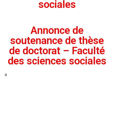
sociales
Annonce de
soutenance de thèse
de doctorat – Faculté
des sciences sociales
Voir
en
plein
écran