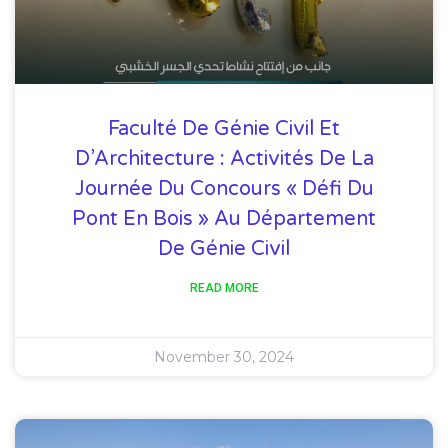
Faculté De Génie Civil Et
D’Architecture : Activités De La
Journée Du Concours « Défi Du
Pont En Bois » Au Département
De Génie Civil
READ MORE
November 30, 2024