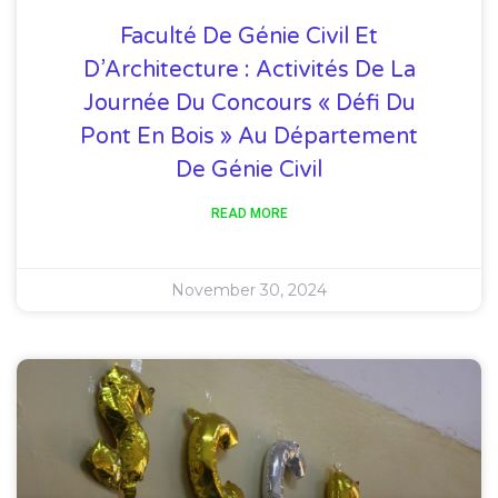
Faculté De Génie Civil Et
D’Architecture : Activités De La
Journée Du Concours « Défi Du
Pont En Bois » Au Département
De Génie Civil
READ MORE
November 30, 2024