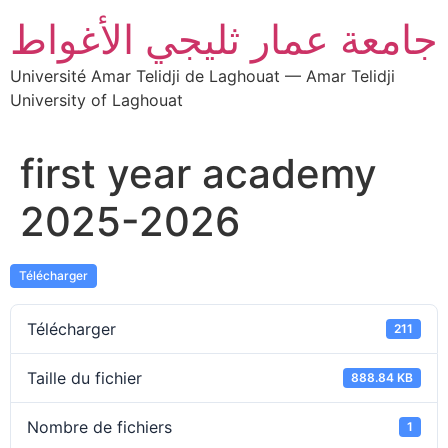
جامعة عمار ثليجي الأغواط
Université Amar Telidji de Laghouat — Amar Telidji
University of Laghouat
first year academy
2025-2026
Télécharger
Télécharger
211
Taille du fichier
888.84 KB
Nombre de fichiers
1