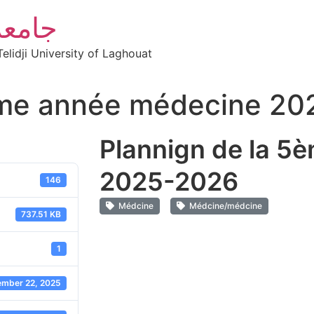
جامعة
elidji University of Laghouat
ème année médecine 2
Plannign de la 5
2025-2026
146
Médcine
Médcine/médcine
737.51 KB
1
ember 22, 2025