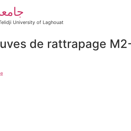
جامعة
elidji University of Laghouat
euves de rattrapage M
ue