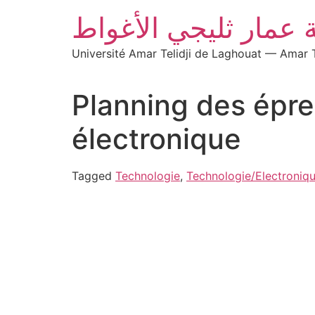
 عمار ثليجي الأغواط
Université Amar Telidji de Laghouat — Amar T
Planning des épr
électronique
Tagged
Technologie
,
Technologie/Electroniq