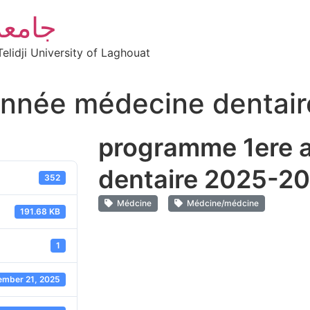
جامعة
elidji University of Laghouat
nnée médecine dentai
programme 1ere a
dentaire 2025-2
352
Médcine
Médcine/médcine
191.68 KB
1
ember 21, 2025