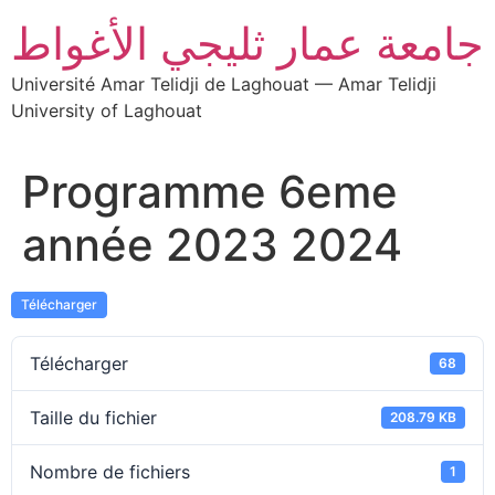
جامعة عمار ثليجي الأغواط
Université Amar Telidji de Laghouat — Amar Telidji
University of Laghouat
Programme 6eme
année 2023 2024
Télécharger
Télécharger
68
Taille du fichier
208.79 KB
Nombre de fichiers
1