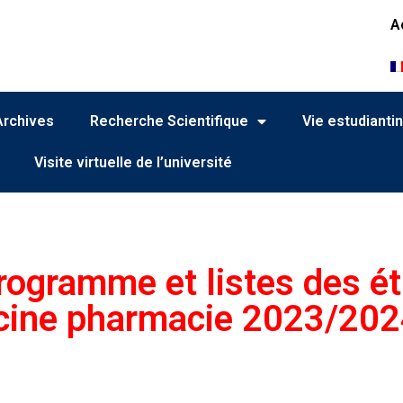
A
Archives
Recherche Scientifique
Vie estudianti
Visite virtuelle de l’université
rogramme et listes des é
ine pharmacie 2023/202