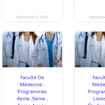
September 6, 2024
Septembe
Faculté De
Facul
Médecine :
Médec
Programmes
Progra
4eme ,5eme ,
Liste