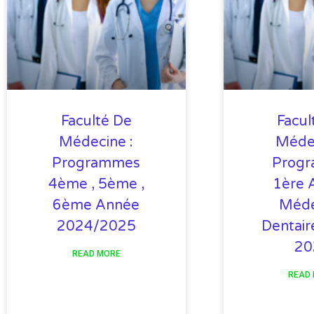
Faculté De
Facul
Médecine :
Médec
Programmes
Prog
4ème , 5ème ,
1ère 
6ème Année
Méde
2024/2025
Dentair
20
READ MORE
READ