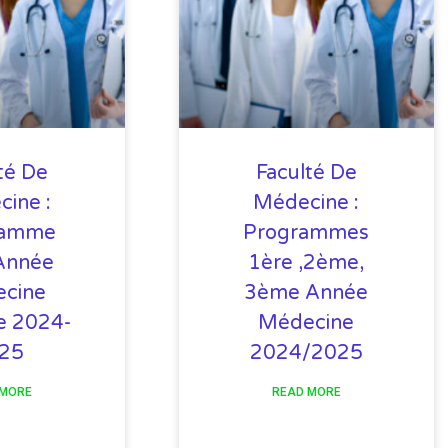
té De
Faculté De
ine :
Médecine :
ramme
Programmes
Année
1ère ,2ème,
cine
3ème Année
e 2024-
Médecine
25
2024/2025
 MORE
READ MORE