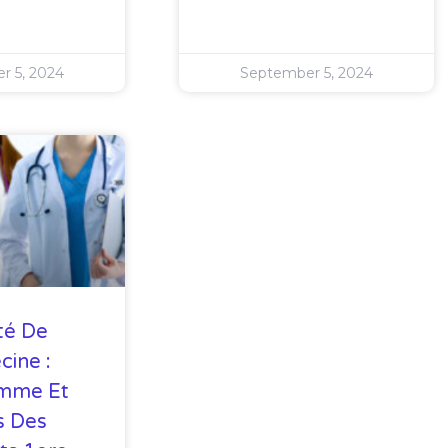
r 5, 2024
September 5, 2024
té De
ine :
mme Et
s Des