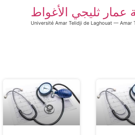
 عمار ثليجي الأغواط
Université Amar Telidji de Laghouat — Amar T