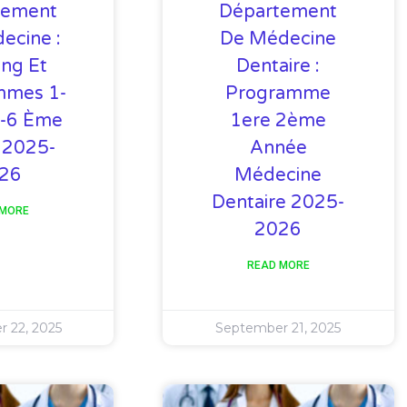
tement
Département
ecine :
De Médecine
ing Et
Dentaire :
mmes 1-
Programme
5-6 Ème
1ere 2ème
 2025-
Année
26
Médecine
Dentaire 2025-
 MORE
2026
READ MORE
 22, 2025
September 21, 2025