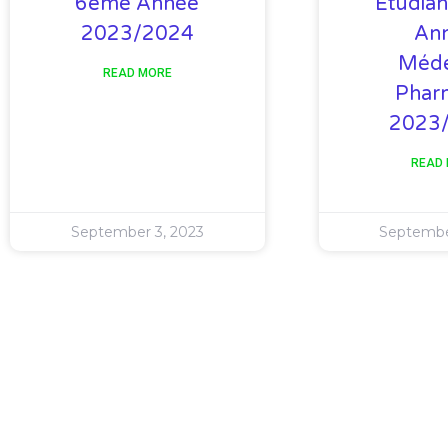
6eme Année
Étudian
2023/2024
An
Méde
READ MORE
Phar
2023
READ
September 3, 2023
Septembe