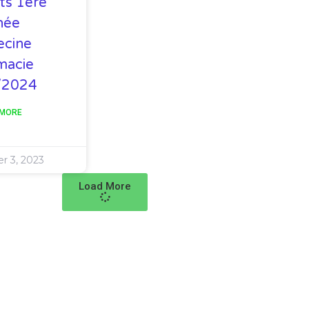
ts 1ere
née
cine
macie
/2024
 MORE
r 3, 2023
Load More